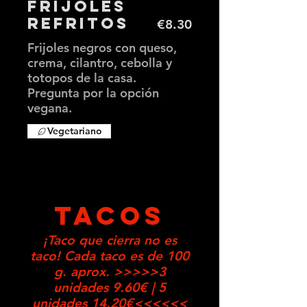
Frijoles
Refritos
€8.30
Frijoles negros con queso,
crema, cilantro, cebolla y
totopos de la casa.
Pregunta por la opción
vegana.
Vegetariano
TACOS
¡Taco que cierra no es
taco! Cada taco es de 100
g. aprox. >>>>>3
unidades 9.60€ | 5
unidades 14.20€<<<<<<