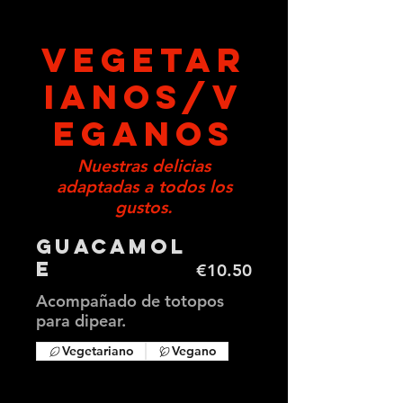
VEGETAR
IANOS/V
EGANOS
Nuestras delicias
adaptadas a todos los
gustos.
Guacamol
e
€10.50
Acompañado de totopos
para dipear.
Vegetariano
Vegano