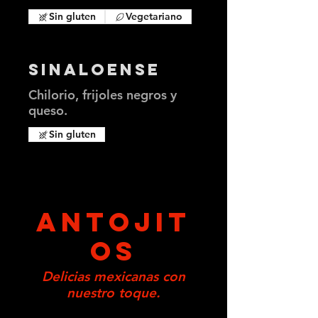
Sin gluten
Vegetariano
Sinaloense
Chilorio, frijoles negros y
queso.
Sin gluten
ANTOJIT
OS
Delicias mexicanas con
nuestro toque.