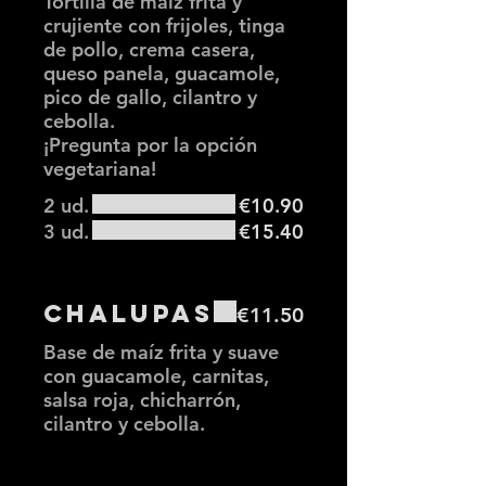
Tortilla de maíz frita y
crujiente con frijoles, tinga
de pollo, crema casera,
queso panela, guacamole,
pico de gallo, cilantro y
cebolla.
¡Pregunta por la opción
vegetariana!
2 ud.
€10.90
3 ud.
€15.40
Chalupas
€11.50
Base de maíz frita y suave
con guacamole, carnitas,
salsa roja, chicharrón,
cilantro y cebolla.