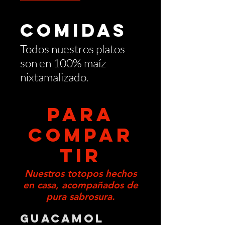
COMIDAS
Todos nuestros platos
son en 100% maíz
nixtamalizado.
PARA
COMPAR
TIR
Nuestros totopos hechos
en casa, acompañados de
pura sabrosura.
Guacamol