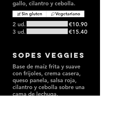
gallo, cilantro y cebolla.
Sin gluten
Vegetariano
2 ud.
€10.90
3 ud.
€15.40
Sopes Veggies
Base de maíz frita y suave
con frijoles, crema casera,
queso panela, salsa roja,
cilantro y cebolla sobre una
cama de lechuga.
Sin gluten
Vegetariano
2 ud.
€10.90
3 ud.
€15.40