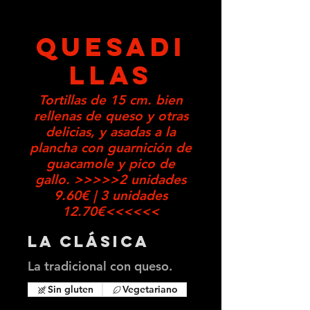
QUESADI
LLAS
Tortillas de 15 cm. bien
rellenas de queso y otras
delicias, y asadas a la
plancha con guarnición de
guacamole y pico de
gallo. >>>>>2 unidades
9.60€ | 3 unidades
12.70€<<<<<<
La Clásica
La tradicional con queso.
Sin gluten
Vegetariano