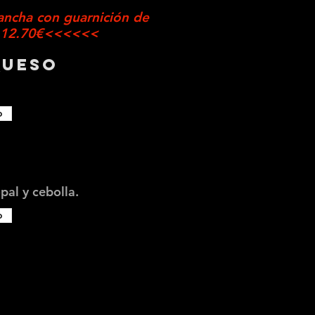
plancha con guarnición de
es 12.70€<<<<<<
Queso
o
pal y cebolla.
o