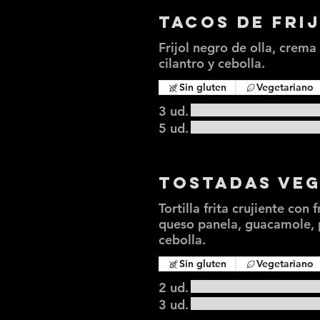
Tacos de Fri
Frijol negro de olla, crema
cilantro y cebolla.
Sin gluten
Vegetariano
3 ud.
5 ud.
Tostadas Veg
Tortilla frita crujiente con 
queso panela, guacamole, p
cebolla.
Sin gluten
Vegetariano
2 ud.
3 ud.