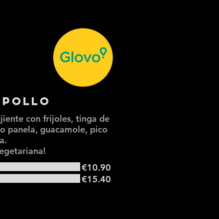
 Pollo
ujiente con frijoles, tinga de
so panela, guacamole, pico
a.
egetariana!
€10.90
€15.40