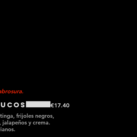
abrosura.
hucos
€17.40
inga, frijoles negros,
, jalapeños y crema.
rianos.