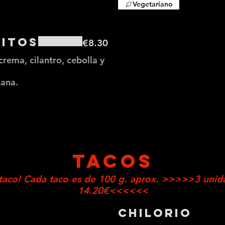
Vegetariano
ritos
€8.30
crema, cilantro, cebolla y
gana.
TACOS
 taco! Cada taco es de 100 g. aprox. >>>>>3 unid
14.20€<<<<<<
Chilorio