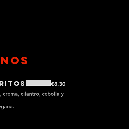
ANOS
ritos
€8.30
 crema, cilantro, cebolla y
egana.