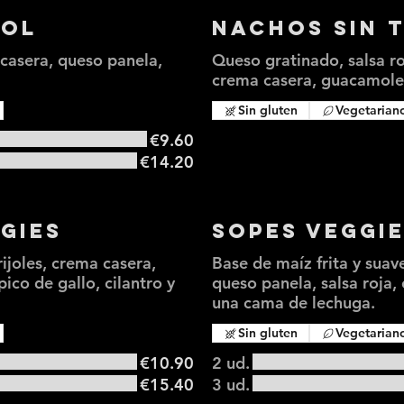
jol
Nachos sin 
 casera, queso panela,
Queso gratinado, salsa roj
crema casera, guacamole 
Sin gluten
Vegetarian
€9.60
€14.20
gies
Sopes Veggi
frijoles, crema casera,
Base de maíz frita y suave
ico de gallo, cilantro y
queso panela, salsa roja, 
una cama de lechuga.
Sin gluten
Vegetarian
€10.90
2 ud.
€15.40
3 ud.