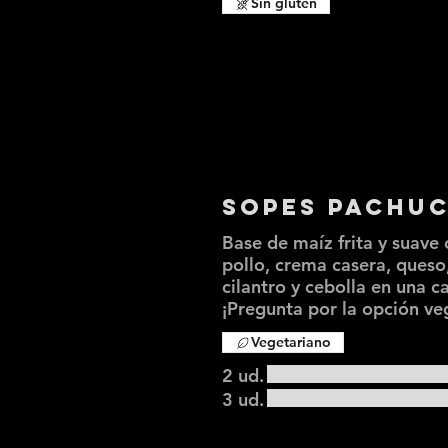
Sin gluten
Sopes Pachu
Base de maíz frita y suave c
pollo, crema casera, queso,
cilantro y cebolla en una 
¡Pregunta por la opción ve
Vegetariano
2 ud.
3 ud.