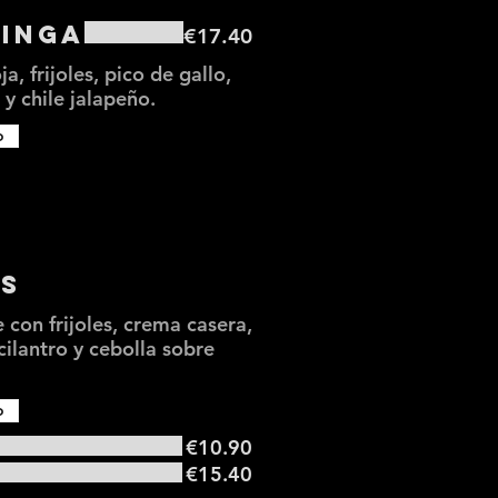
tinga
€17.40
a, frijoles, pico de gallo,
y chile jalapeño.
o
es
 con frijoles, crema casera,
cilantro y cebolla sobre
o
€10.90
€15.40