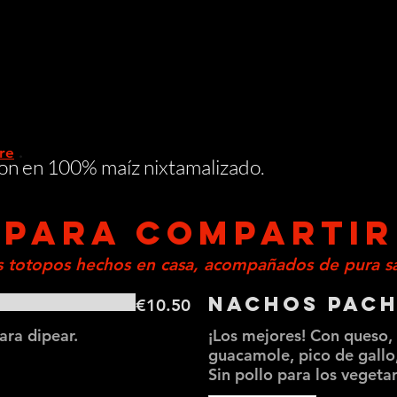
re
.
son en 100% maíz nixtamalizado.
PARA COMPARTIR
s totopos hechos en casa, acompañados de pura s
Nachos Pac
€10.50
ra dipear.
¡Los mejores! Con queso, t
guacamole, pico de gallo
Sin pollo para los vegeta