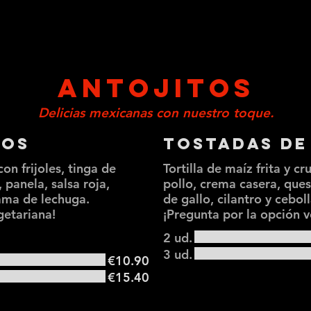
ANTOJITOS
Delicias mexicanas con nuestro toque.
cos
Tostadas de
on frijoles, tinga de
Tortilla de maíz frita y cr
 panela, salsa roja,
pollo, crema casera, que
cama de lechuga.
de gallo, cilantro y ceboll
getariana!
¡Pregunta por la opción v
2 ud.
3 ud.
€10.90
€15.40