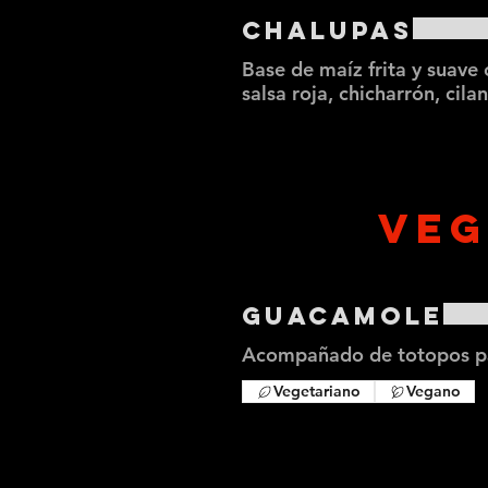
Chalupas
Base de maíz frita y suave
salsa roja, chicharrón, cila
VEG
Guacamole
Acompañado de totopos pa
Vegetariano
Vegano